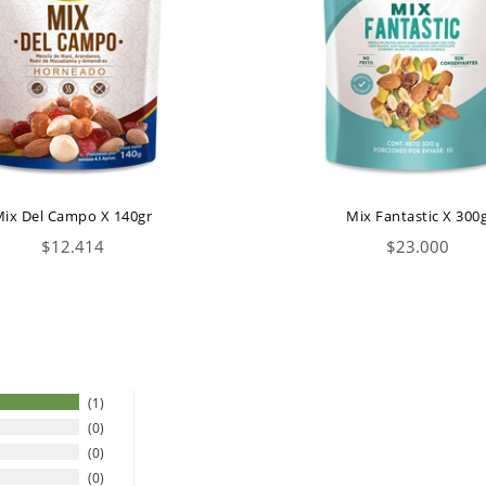
ix Del Campo X 140gr
Mix Fantastic X 300
Precio
Precio
$12.414
$23.000
habitual
habitual
1
0
0
0