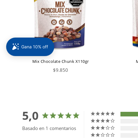
Mix Chocolate Chunk X110gr
M
Precio
$9.850
habitual
5,0
Basado en 1 comentarios