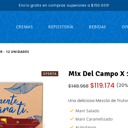
Envío gratis en compras superiores a $150.000!
S
CREMAS
REPOSTERÍA
BEBIDAS
OF
R - 12 UNIDADES
Mix Del Campo X 
OFERTA
Precio
$119.174
(
20
%
$148.968
habitual
Una deliciosa Mezcla de fruto
Maní Salado
Maní Caramelizado
Arándanos