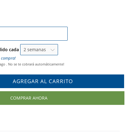
dido cada
a compra!
pago . No se te cobrará automáticamente!
AGREGAR AL CARRITO
COMPRAR AHORA