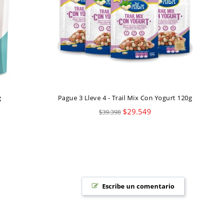
g
Pague 3 Lleve 4 - Trail Mix Con Yogurt 120g
Precio
$29.549
$39.398
habitual
Escribe un comentario