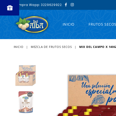
Facebook
Instagram
Compra Wapp: 3229629922.
Powered
INICIO
FRUTOS SECO
by BLOOP
Referrals &
Affiliates
INICIO
|
MEZCLA DE FRUTOS SECOS
|
MIX DEL CAMPO X 140G